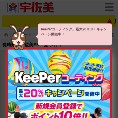
店
KeePerコーティング。最大20％OFFキャン
宇佐美サービスステーション検索
長崎県の宇佐美SS一覧
ペーン開催中！
長崎県の宇佐美SS一覧 (1件 )
リスト