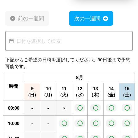
前の一週間
次の一週間
下記からご希望の日時を選択してください。90日後まで予約
可能です。
8月
時間
9
10
11
12
13
14
15
(日)
(月)
(火)
(水)
(木)
(金)
(土)
◯
◯
◯
◯
09:00
-
-
×
◯
◯
◯
◯
◯
10:00
-
-