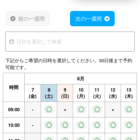
前の一週間
次の一週間
下記からご希望の日時を選択してください。30日後まで予約
可能です。
8月
時間
7
8
9
10
11
12
13
(金)
(土)
(日)
(月)
(火)
(水)
(木)
◯
◯
◯
◯
09:00
-
×
×
◯
◯
◯
◯
◯
◯
10:00
-