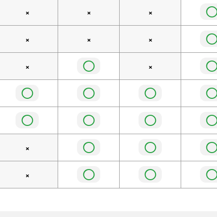
×
×
×
×
×
×
◯
×
×
◯
◯
◯
◯
◯
◯
◯
◯
×
◯
◯
×