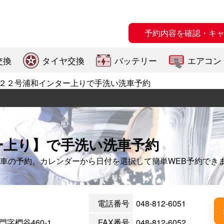
予約内容を確認・キ
交換
タイヤ交換
バッテリー
エアコン
２２号浦和インター上りで手洗い洗車予約
ー上り】で手洗い洗車予約
車の予約。カレンダーから日付を選択して簡単WEB予約でき
電話番号
048-812-6051
字椚谷460-1
FAX番号
048-812-6052