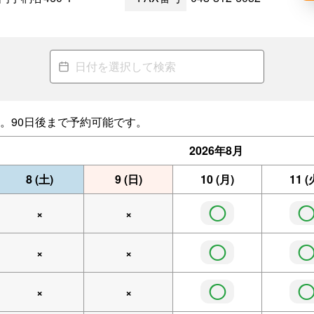
。90日後まで予約可能です。
2026年
8月
8
(土)
9
(日)
10
(月)
11
(
◯
×
×
◯
×
×
◯
×
×