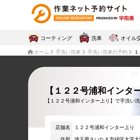
コーティング
洗車
オイル
ホーム
手洗い洗車
手洗い洗車の予約
１
【１２２号浦和インタ
【１２２号浦和インター上り】で手洗い洗
店舗名
１２２号浦和インター上り
住所
埼玉県さいたま市緑区大字大門