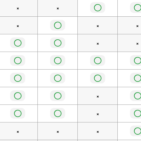
◯
×
×
◯
×
×
×
◯
◯
×
×
◯
◯
◯
◯
◯
◯
◯
◯
×
◯
◯
×
×
×
×