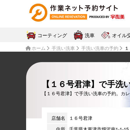
コーティング
洗車
オイル
ホーム
手洗い洗車
手洗い洗車の予約
１
【１６号君津】で手洗
【１６号君津】で手洗い洗車の予約。カレ
店舗名
１６号君津
住所
千葉県木更津市畑沢南1-1-15