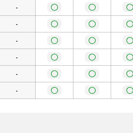
◯
◯
-
◯
◯
-
◯
◯
-
◯
◯
-
◯
◯
-
◯
◯
-