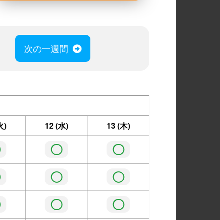
次の一週間
火)
12
(水)
13
(木)
◯
◯
◯
◯
◯
◯
◯
◯
◯