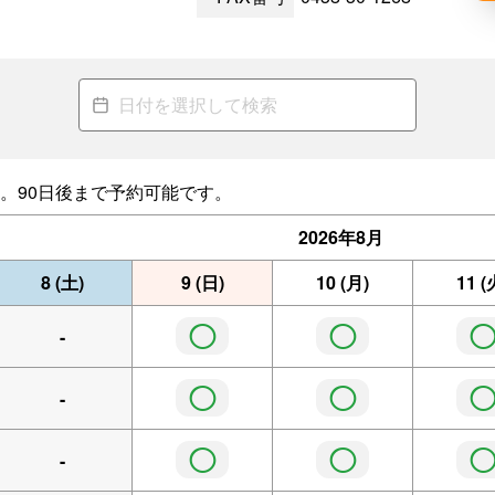
。90日後まで予約可能です。
2026年
8月
8
(土)
9
(日)
10
(月)
11
(
◯
◯
-
◯
◯
-
◯
◯
-