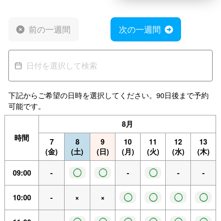
前の一週間
次の一週間
下記からご希望の日時を選択してください。90日後まで予約
可能です。
8月
時間
7
8
9
10
11
12
13
(金)
(土)
(日)
(月)
(火)
(水)
(木)
◯
◯
◯
09:00
-
-
-
-
◯
◯
◯
◯
10:00
-
×
×