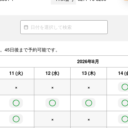
。45日後まで予約可能です。
2026年
8月
11
(火)
12
(水)
13
(木)
14
(
×
×
×
◯
◯
◯
◯
×
×