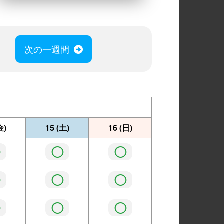
次の一週間
金)
15
(土)
16
(日)
◯
◯
◯
◯
◯
◯
◯
◯
◯