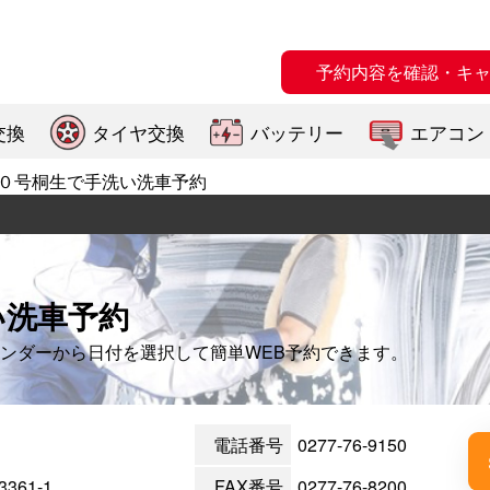
予約内容を確認・キ
交換
タイヤ交換
バッテリー
エアコン
０号桐生で手洗い洗車予約
い洗車予約
ンダーから日付を選択して簡単WEB予約できます。
電話番号
0277-76-9150
61-1
FAX番号
0277-76-8200