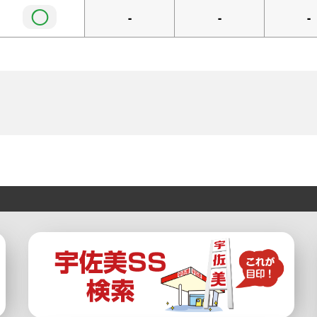
◯
-
-
-