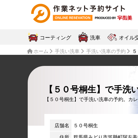
コーティング
洗車
オイル
ホーム
手洗い洗車
手洗い洗車の予約
５
【５０号桐生】で手洗
【５０号桐生】で手洗い洗車の予約。カレ
店舗名
５０号桐生
住所
群馬県みどり市笠懸町阿左美33