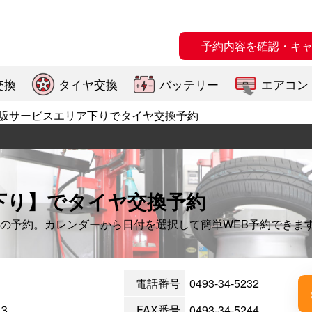
予約内容を確認・キ
交換
タイヤ交換
バッテリー
エアコン
坂サービスエリア下りでタイヤ交換予約
下り】でタイヤ交換予約
の予約。カレンダーから日付を選択して簡単WEB予約できま
電話番号
0493-34-5232
３
FAX番号
0493-34-5244