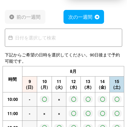
前の一週間
次の一週間
下記からご希望の日時を選択してください。90日後まで予約
可能です。
8月
時間
9
10
11
12
13
14
15
(日)
(月)
(火)
(水)
(木)
(金)
(土)
◯
◯
◯
◯
◯
10:00
-
×
◯
◯
◯
◯
11:00
-
×
×