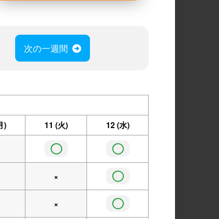
次の一週間
月)
11
(火)
12
(水)
◯
◯
◯
×
◯
×