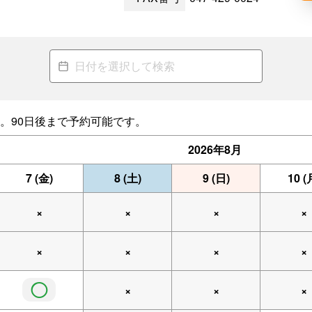
。90日後まで予約可能です。
2026年
8月
7
(金)
8
(土)
9
(日)
10
(
×
×
×
×
×
×
×
×
◯
×
×
×