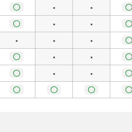
◯
×
×
◯
×
×
×
×
×
◯
×
×
◯
×
×
◯
◯
◯