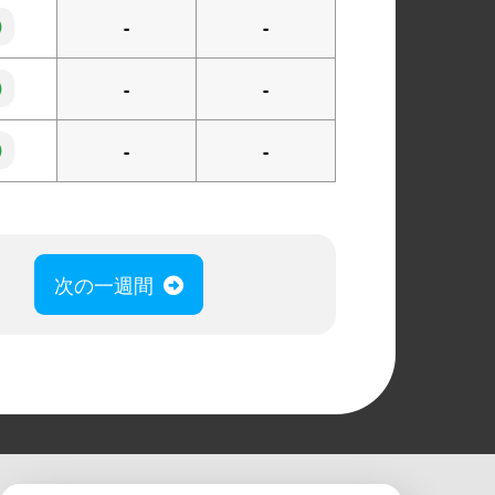
◯
-
-
◯
-
-
◯
-
-
次の一週間