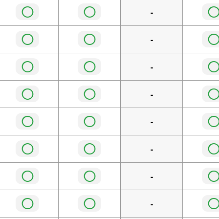
◯
◯
-
◯
◯
-
◯
◯
-
◯
◯
-
◯
◯
-
◯
◯
-
◯
◯
-
◯
◯
-