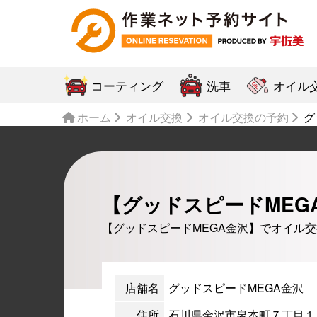
コーティング
洗車
オイル
ホーム
オイル交換
オイル交換の予約
グ
【グッドスピードMEG
【グッドスピードMEGA金沢】でオイル
店舗名
グッドスピードMEGA金沢
住所
石川県金沢市泉本町７丁目１