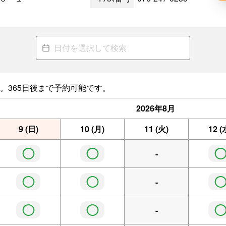
。365日後まで予約可能です。
2026年
8月
9
(日)
10
(月)
11
(火)
12
(
◯
◯
-
◯
◯
-
◯
◯
-