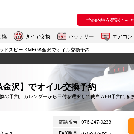
予約内容を確認・キ
交換
タイヤ交換
バッテリー
エアコン
ッドスピードMEGA金沢でオイル交換予約
A金沢】でオイル交換予約
交換の予約。カレンダーから日付を選択して簡単WEB予約でき
電話番号
076-247-0233
０－１
FAX番号
076-247-0235