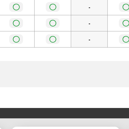
◯
◯
-
◯
◯
-
◯
◯
-