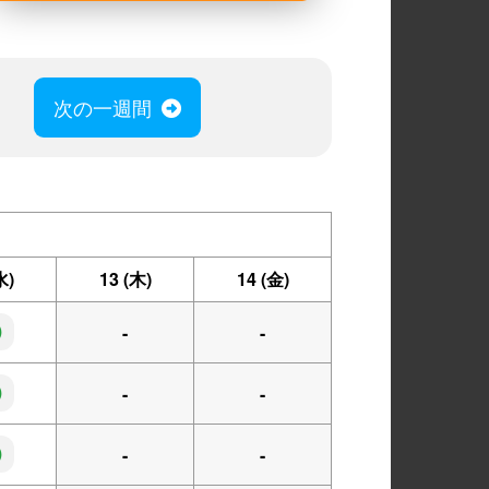
次の一週間
水)
13
(木)
14
(金)
◯
-
-
◯
-
-
◯
-
-