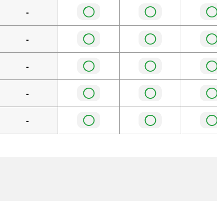
◯
◯
-
◯
◯
-
◯
◯
-
◯
◯
-
◯
◯
-