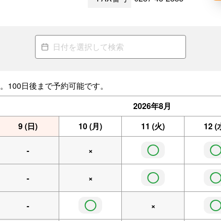
。100日後まで予約可能です。
2026年
8月
9
(日)
10
(月)
11
(火)
12
(
◯
-
×
◯
-
×
◯
-
×