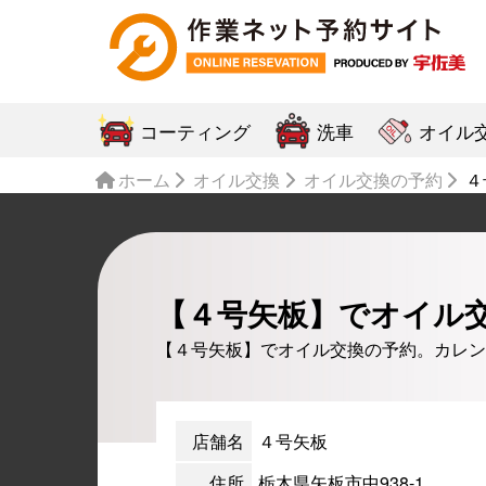
コーティング
洗車
オイル
ホーム
オイル交換
オイル交換の予約
４
【４号矢板】でオイル
【４号矢板】でオイル交換の予約。カレン
店舗名
４号矢板
住所
栃木県矢板市中938-1