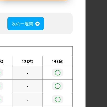
次の一週間
水)
13
(木)
14
(金)
◯
◯
×
◯
◯
×
◯
◯
×