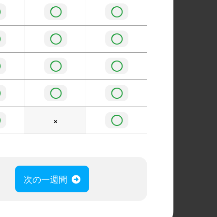
◯
◯
◯
◯
◯
◯
◯
◯
◯
◯
◯
◯
◯
◯
×
次の一週間