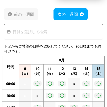
前の一週間
次の一週間
下記からご希望の日時を選択してください。90日後まで予約
可能です。
8月
時間
9
10
11
12
13
14
15
(日)
(月)
(火)
(水)
(木)
(金)
(土)
◯
◯
◯
◯
◯
09:00
-
×
◯
◯
◯
◯
10:00
-
×
×