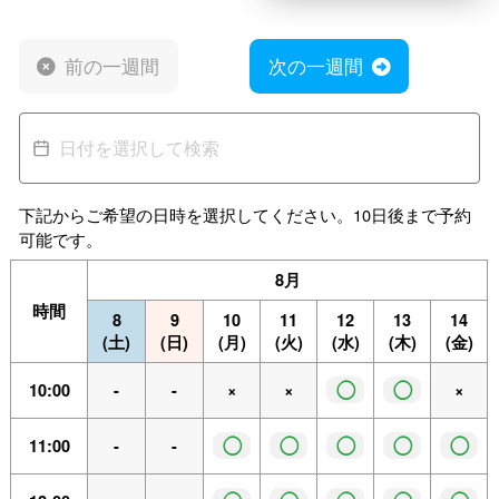
前の一週間
次の一週間
下記からご希望の日時を選択してください。10日後まで予約
可能です。
8月
時間
8
9
10
11
12
13
14
(土)
(日)
(月)
(火)
(水)
(木)
(金)
◯
◯
10:00
-
-
×
×
×
◯
◯
◯
◯
◯
11:00
-
-