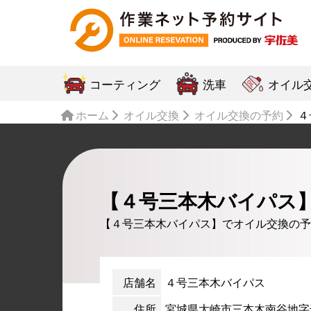
コーティング
洗車
オイル
ホーム
オイル交換
オイル交換の予約
４
【４号三本木バイパス
【４号三本木バイパス】でオイル交換の予
店舗名
４号三本木バイパス
住所
宮城県大崎市三本木南谷地字千