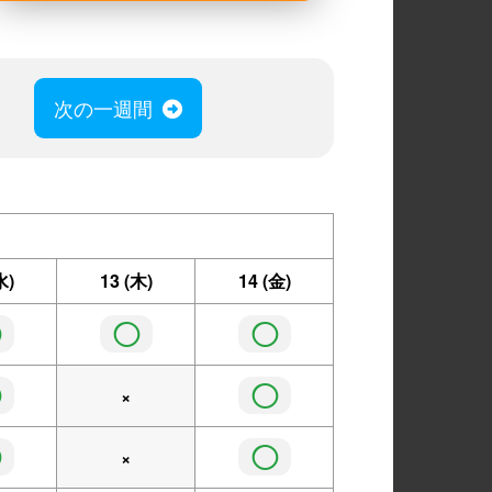
次の一週間
水)
13
(木)
14
(金)
◯
◯
◯
◯
◯
×
◯
◯
×