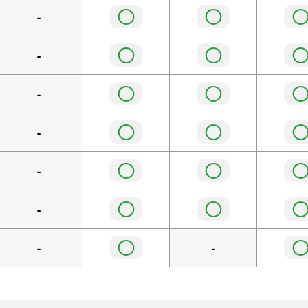
◯
◯
-
◯
◯
-
◯
◯
-
◯
◯
-
◯
◯
-
◯
◯
-
◯
-
-