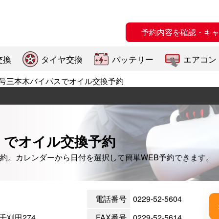
予約内容を確認・キ
交換
タイヤ交換
バッテリー
エアコン
号三本木バイパスでオイル交換予約
】でオイル交換予約
約。カレンダーから日付を選択して簡単WEB予約できます。
電話番号
0229-52-5604
刈田274
FAX番号
0229-52-5614