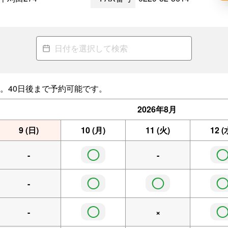
。40日後まで予約可能です。
2026年
8月
9
(日)
10
(月)
11
(火)
12
(
◯
-
-
◯
◯
-
◯
-
×