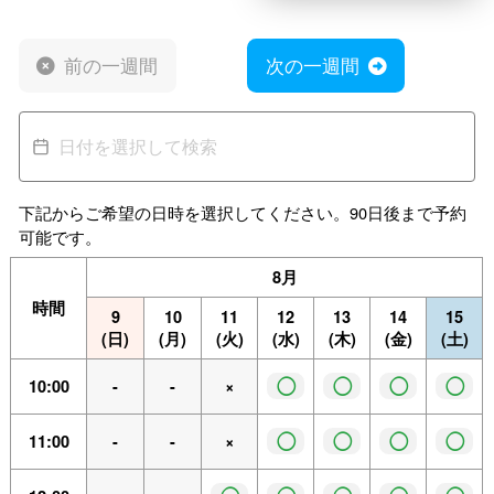
前の一週間
次の一週間
下記からご希望の日時を選択してください。90日後まで予約
可能です。
8月
時間
9
10
11
12
13
14
15
(日)
(月)
(火)
(水)
(木)
(金)
(土)
◯
◯
◯
◯
10:00
-
-
×
◯
◯
◯
◯
11:00
-
-
×