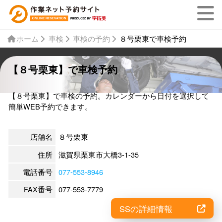
ホーム
車検
車検の予約
８号栗東で車検予約
【８号栗東】で車検予約
【８号栗東】で車検の予約。カレンダーから日付を選択して
簡単WEB予約できます。
店舗名
８号栗東
住所
滋賀県栗東市大橋3-1-35
電話番号
077-553-8946
FAX番号
077-553-7779
SSの詳細情報