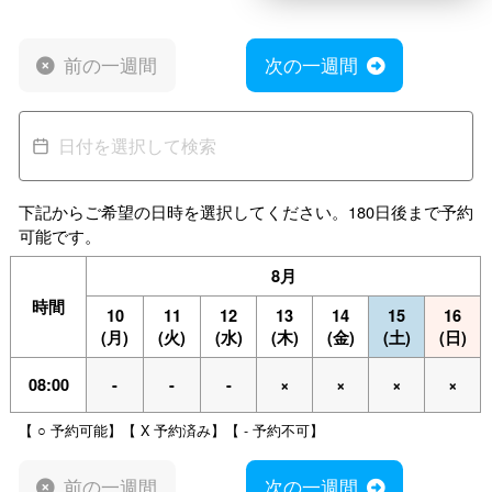
前の一週間
次の一週間
下記からご希望の日時を選択してください。180日後まで予約
可能です。
8月
時間
10
11
12
13
14
15
16
(月)
(火)
(水)
(木)
(金)
(土)
(日)
08:00
-
-
-
×
×
×
×
【 ○ 予約可能】【 X 予約済み】【 - 予約不可】
前の一週間
次の一週間