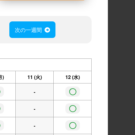
次の一週間
月)
11
(火)
12
(水)
◯
◯
-
◯
◯
-
◯
◯
-