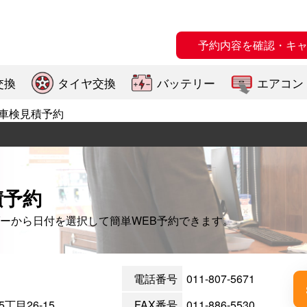
予約内容を確認・キ
交換
タイヤ交換
バッテリー
エアコン
車検見積予約
積予約
ーから日付を選択して簡単WEB予約できます。
電話番号
011-807-5671
目26-15
FAX番号
011-886-5530