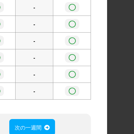
◯
◯
-
◯
◯
-
◯
◯
-
◯
◯
-
◯
◯
-
◯
◯
-
次の一週間