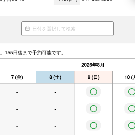
。155日後まで予約可能です。
2026年
8月
7
(金)
8
(土)
9
(日)
10
(
◯
-
-
◯
-
-
◯
-
-