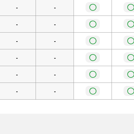
◯
-
-
◯
-
-
◯
-
-
◯
-
-
◯
-
-
◯
-
-