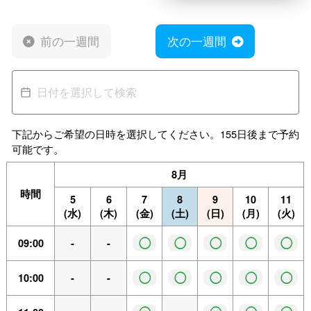
前の一週間
次の一週間
下記からご希望の日時を選択してください。155日後まで予約
可能です。
8月
時間
5
6
7
8
9
10
11
(水)
(木)
(金)
(土)
(日)
(月)
(火)
◯
◯
◯
◯
◯
09:00
-
-
◯
◯
◯
◯
◯
10:00
-
-