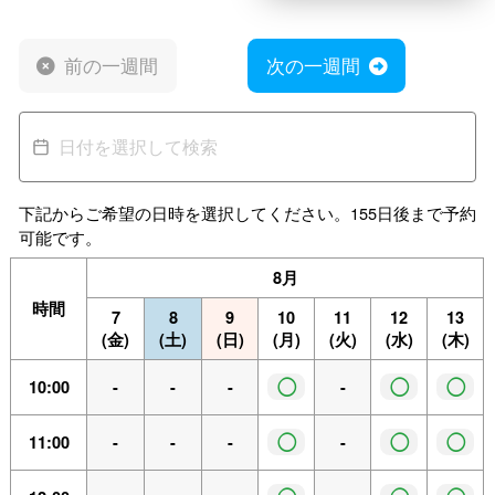
前の一週間
次の一週間
下記からご希望の日時を選択してください。155日後まで予約
可能です。
8月
時間
7
8
9
10
11
12
13
(金)
(土)
(日)
(月)
(火)
(水)
(木)
◯
◯
◯
10:00
-
-
-
-
◯
◯
◯
11:00
-
-
-
-