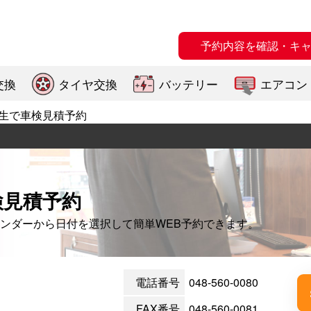
予約内容を確認・キ
交換
タイヤ交換
バッテリー
エアコン
生で車検見積予約
検見積予約
ンダーから日付を選択して簡単WEB予約できます。
電話番号
048-560-0080
FAX番号
048-560-0081