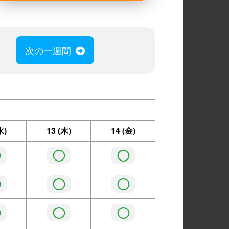
次の一週間
水)
13
(木)
14
(金)
◯
◯
◯
◯
◯
◯
◯
◯
◯