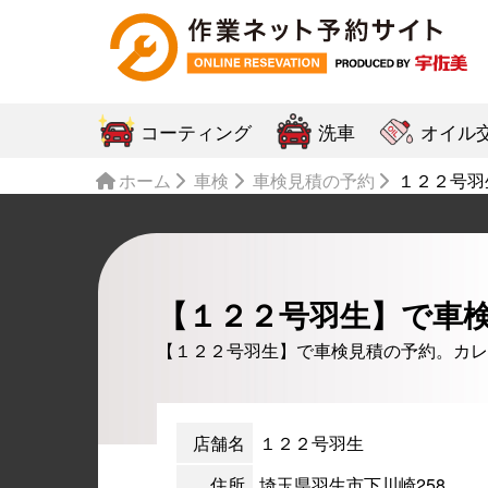
コーティング
洗車
オイル
ホーム
車検
車検見積の予約
１２２号羽
【１２２号羽生】で車
【１２２号羽生】で車検見積の予約。カレ
店舗名
１２２号羽生
住所
埼玉県羽生市下川崎258