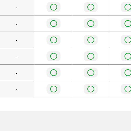
◯
◯
-
◯
◯
-
◯
◯
-
◯
◯
-
◯
◯
-
◯
◯
-