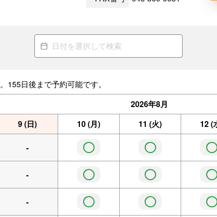
。155日後まで予約可能です。
2026年
8月
9
(日)
10
(月)
11
(火)
12
(
◯
◯
-
◯
◯
-
◯
◯
-