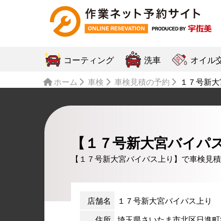
コーティング
洗車
オイル
ホーム
車検
車検見積の予約
１７号新大
【１７号新大宮バイパ
【１７号新大宮バイパス上り】で車検見積
店舗名
１７号新大宮バイパス上り
住所
埼玉県さいたま市北区日進町3-