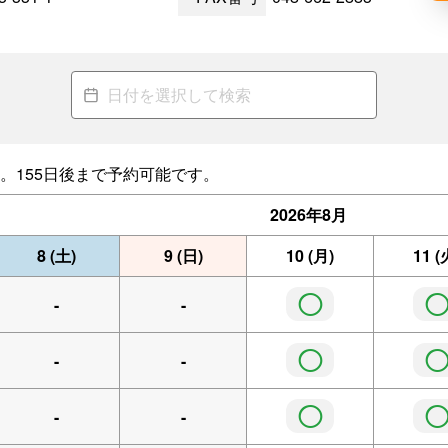
。155日後まで予約可能です。
2026年
8月
8
(土)
9
(日)
10
(月)
11
(
◯
-
-
◯
-
-
◯
-
-