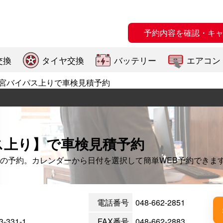
予約内容を確認・キ
交換
タイヤ交換
バッテリー
エアコン
宮バイパス上りで車検見積予約
ス上り】で車検見積予約
の予約。カレンダーから日付を選択して簡単WEB予約できま
電話番号
048-662-2851
331-1
FAX番号
048-662-2883