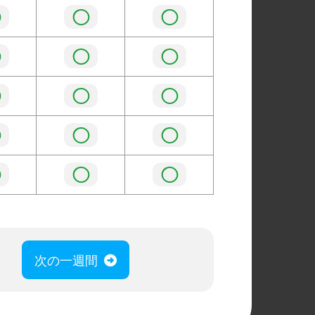
◯
◯
◯
◯
◯
◯
◯
◯
◯
◯
◯
◯
◯
◯
◯
次の一週間