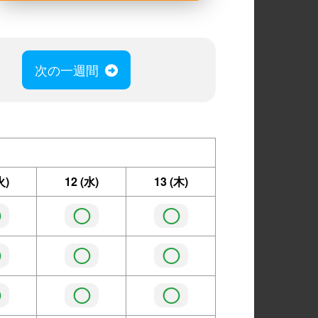
次の一週間
火)
12
(水)
13
(木)
◯
◯
◯
◯
◯
◯
◯
◯
◯