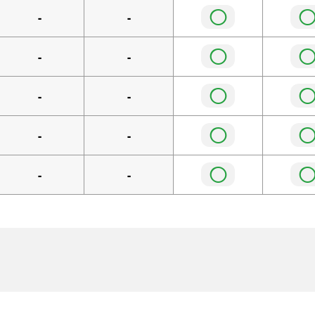
◯
-
-
◯
-
-
◯
-
-
◯
-
-
◯
-
-