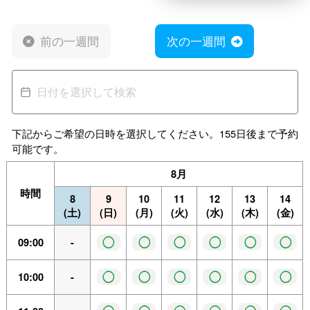
前の一週間
次の一週間
下記からご希望の日時を選択してください。155日後まで予約
可能です。
8月
時間
8
9
10
11
12
13
14
(土)
(日)
(月)
(火)
(水)
(木)
(金)
◯
◯
◯
◯
◯
◯
09:00
-
◯
◯
◯
◯
◯
◯
10:00
-