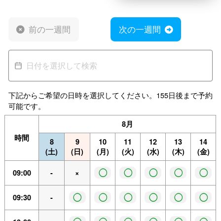
前の一週間
次の一週間
下記からご希望の日時を選択してください。155日後まで予約
可能です。
8月
時間
8
9
10
11
12
13
14
(土)
(日)
(月)
(火)
(水)
(木)
(金)
◯
◯
◯
◯
◯
09:00
-
×
◯
◯
◯
◯
◯
◯
09:30
-