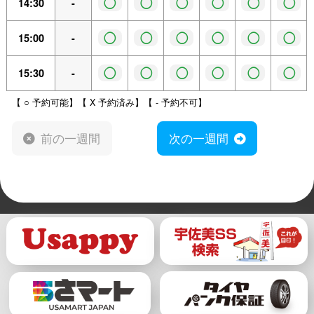
◯
◯
◯
◯
◯
◯
14:30
-
◯
◯
◯
◯
◯
◯
15:00
-
◯
◯
◯
◯
◯
◯
15:30
-
【 ○ 予約可能】【 X 予約済み】【 - 予約不可】
前の一週間
次の一週間