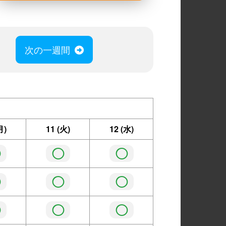
次の一週間
月)
11
(火)
12
(水)
◯
◯
◯
◯
◯
◯
◯
◯
◯