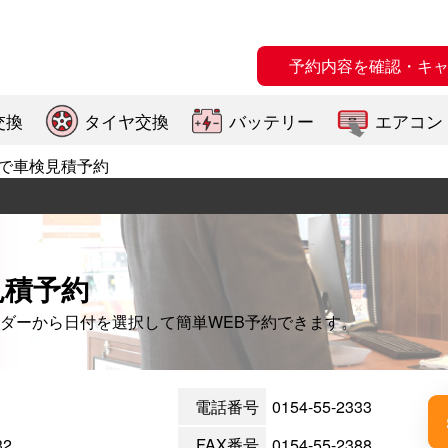
予約内容を確認・キ
交換
タイヤ交換
バッテリー
エアコン
で車検見積予約
見積予約
ダーから日付を選択して簡単WEB予約できます。
電話番号
0154-55-2333
2
FAX番号
0154-55-2388