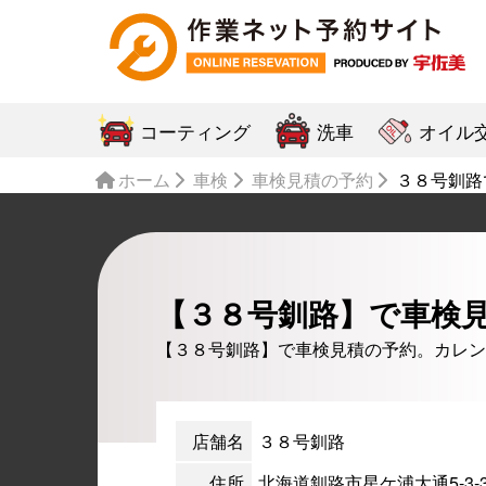
コーティング
洗車
オイル
ホーム
車検
車検見積の予約
３８号釧路
【３８号釧路】で車検
【３８号釧路】で車検見積の予約。カレン
店舗名
３８号釧路
住所
北海道釧路市星ケ浦大通5-3-3