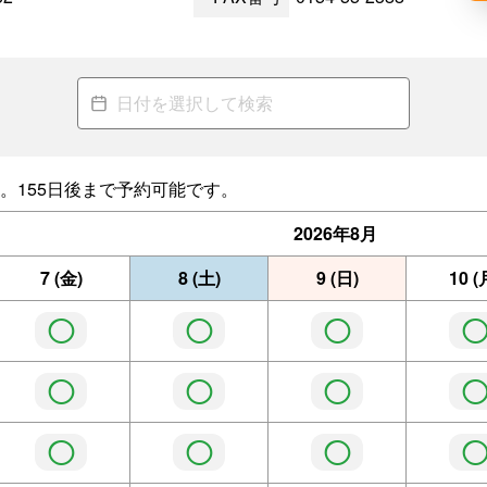
。155日後まで予約可能です。
2026年
8月
7
(金)
8
(土)
9
(日)
10
(
◯
◯
◯
◯
◯
◯
◯
◯
◯