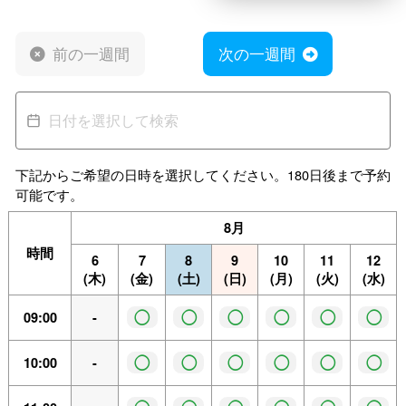
前の一週間
次の一週間
下記からご希望の日時を選択してください。180日後まで予約
可能です。
8月
時間
6
7
8
9
10
11
12
(木)
(金)
(土)
(日)
(月)
(火)
(水)
◯
◯
◯
◯
◯
◯
09:00
-
◯
◯
◯
◯
◯
◯
10:00
-