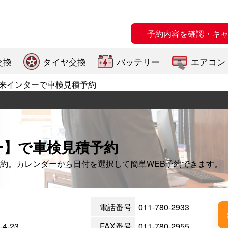
予約内容を確認・キ
交換
タイヤ交換
バッテリー
エアコン
来インターで車検見積予約
ー】で車検見積予約
約。カレンダーから日付を選択して簡単WEB予約できます。
電話番号
011-780-2933
-23
FAX番号
011-780-2955