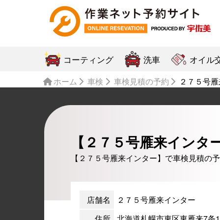
コーティング
洗車
オイル
ホーム
車検
車検見積の予約
２７５号雁
【２７５号雁来インタ
【２７５号雁来インター】で車検見積の予
店舗名
２７５号雁来インター
住所
北海道札幌市東区東雁来7条1-4