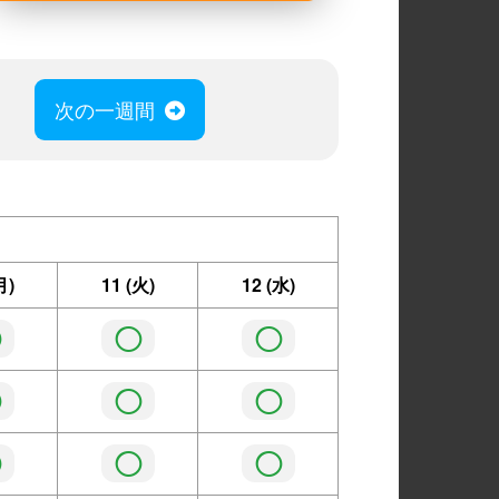
次の一週間
月)
11
(火)
12
(水)
◯
◯
◯
◯
◯
◯
◯
◯
◯