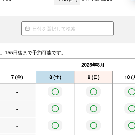
。155日後まで予約可能です。
2026年
8月
7
(金)
8
(土)
9
(日)
10
(
◯
◯
-
◯
◯
-
◯
◯
-