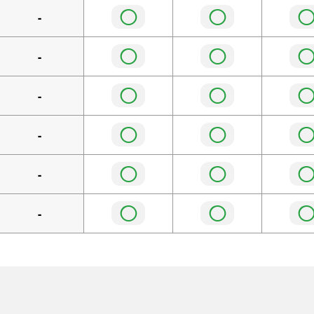
◯
◯
-
◯
◯
-
◯
◯
-
◯
◯
-
◯
◯
-
◯
◯
-