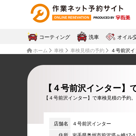
コーティング
洗車
オイル
ホーム
車検
車検見積の予約
４号前沢イ
【４号前沢インター】
【４号前沢インター】で車検見積の予約。
店舗名
４号前沢インター
住所
岩手県奥州市前沢塔ヶ崎17-1