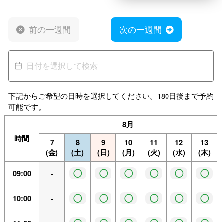
前の一週間
次の一週間
下記からご希望の日時を選択してください。180日後まで予約
可能です。
8月
時間
7
8
9
10
11
12
13
(金)
(土)
(日)
(月)
(火)
(水)
(木)
◯
◯
◯
◯
◯
◯
09:00
-
◯
◯
◯
◯
◯
◯
10:00
-