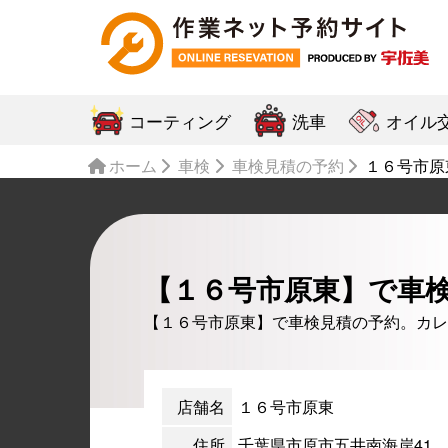
コーティング
洗車
オイル
ホーム
車検
車検見積の予約
１６号市原
【１６号市原東】で車
【１６号市原東】で車検見積の予約。カレ
店舗名
１６号市原東
住所
千葉県市原市五井南海岸41