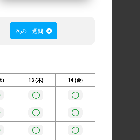
次の一週間
水)
13
(木)
14
(金)
◯
◯
◯
◯
◯
◯
◯
◯
◯