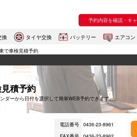
予約内容を確認・キ
交換
タイヤ交換
バッテリー
エアコン
東で車検見積予約
検見積予約
ンダーから日付を選択して簡単WEB予約できます。
電話番号
0436-23-8961
FAX番号
0436-23-8962