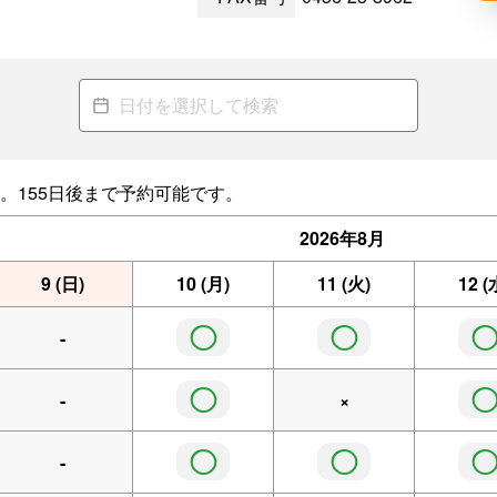
。155日後まで予約可能です。
2026年
8月
9
(日)
10
(月)
11
(火)
12
(
◯
◯
-
◯
-
×
◯
◯
-