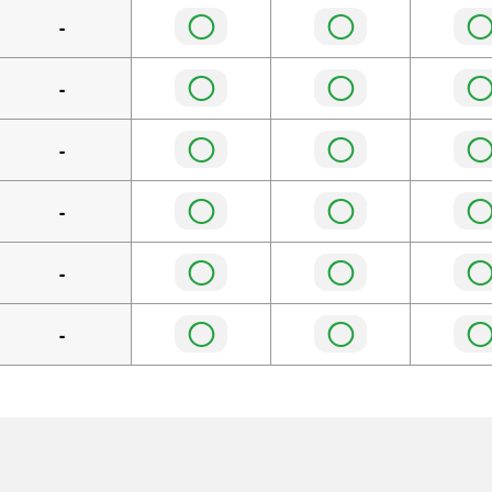
◯
◯
-
◯
◯
-
◯
◯
-
◯
◯
-
◯
◯
-
◯
◯
-