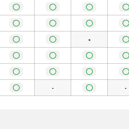
◯
◯
◯
◯
◯
◯
◯
◯
×
◯
◯
◯
◯
◯
◯
◯
◯
-
-