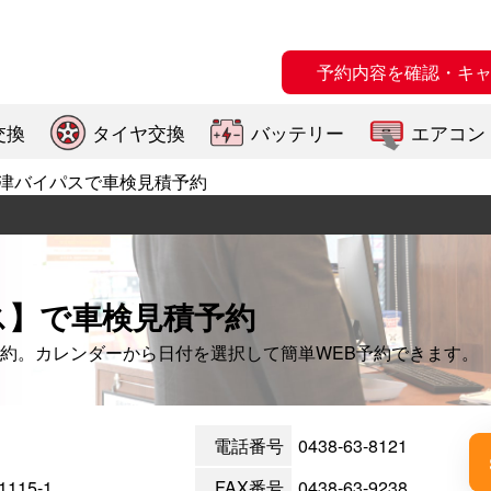
予約内容を確認・キ
交換
タイヤ交換
バッテリー
エアコン
津バイパスで車検見積予約
ス】で車検見積予約
約。カレンダーから日付を選択して簡単WEB予約できます。
電話番号
0438-63-8121
15-1
FAX番号
0438-63-9238