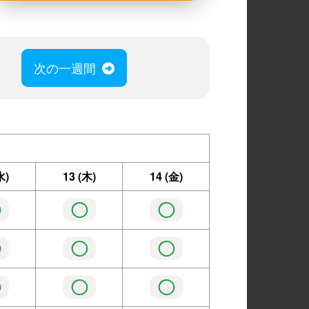
次の一週間
水)
13
(木)
14
(金)
◯
◯
◯
◯
◯
◯
◯
◯
◯