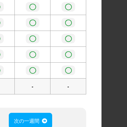
◯
◯
◯
◯
◯
◯
◯
◯
◯
◯
◯
◯
◯
◯
◯
-
-
次の一週間