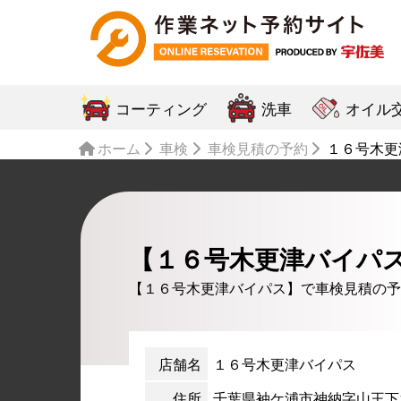
コーティング
洗車
オイル
ホーム
車検
車検見積の予約
１６号木更
【１６号木更津バイパ
【１６号木更津バイパス】で車検見積の予
店舗名
１６号木更津バイパス
住所
千葉県袖ケ浦市神納字山王下11