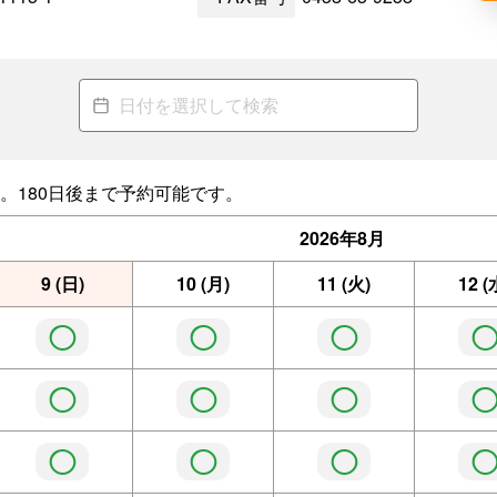
。180日後まで予約可能です。
2026年
8月
9
(日)
10
(月)
11
(火)
12
(
◯
◯
◯
◯
◯
◯
◯
◯
◯