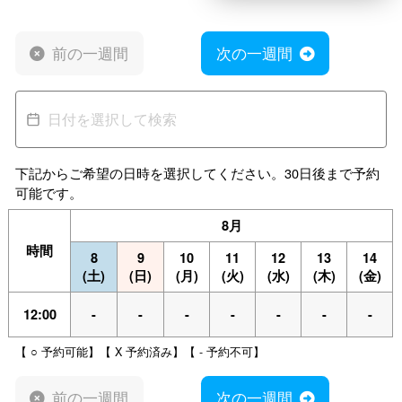
前の一週間
次の一週間
下記からご希望の日時を選択してください。30日後まで予約
可能です。
8月
時間
8
9
10
11
12
13
14
(土)
(日)
(月)
(火)
(水)
(木)
(金)
12:00
-
-
-
-
-
-
-
【 ○ 予約可能】【 X 予約済み】【 - 予約不可】
前の一週間
次の一週間