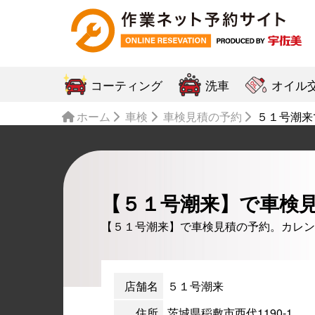
コーティング
洗車
オイル
ホーム
車検
車検見積の予約
５１号潮来
【５１号潮来】で車検
【５１号潮来】で車検見積の予約。カレン
店舗名
５１号潮来
住所
茨城県稲敷市西代1190-1