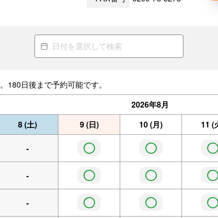
。180日後まで予約可能です。
2026年
8月
8
(土)
9
(日)
10
(月)
11
(
◯
◯
-
◯
◯
-
◯
◯
-