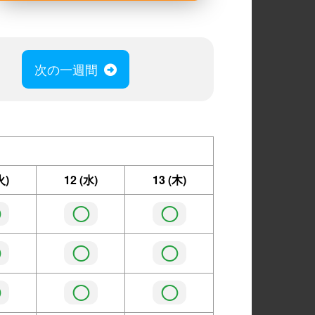
次の一週間
火)
12
(水)
13
(木)
◯
◯
◯
◯
◯
◯
◯
◯
◯