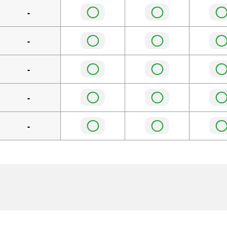
◯
◯
-
◯
◯
-
◯
◯
-
◯
◯
-
◯
◯
-