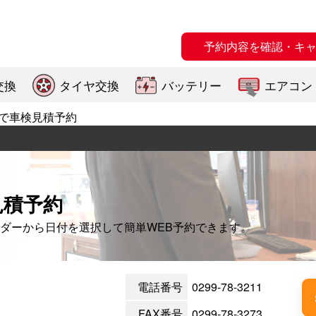
予約内容を確認・キ
交換
タイヤ交換
バッテリー
エアコン
で車検見積予約
見積予約
ダーから日付を選択して簡単WEB予約できます。
電話番号
0299-78-3211
FAX番号
0299-78-3273