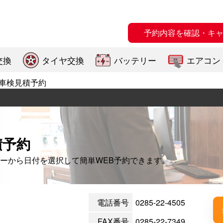
予約内容を確認・キ
交換
タイヤ交換
バッテリー
エアコン
車検見積予約
積予約
ーから日付を選択して簡単WEB予約できます。
電話番号
0285-22-4505
FAX番号
0285-22-7349