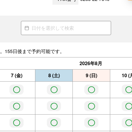
。155日後まで予約可能です。
2026年
8月
7
(金)
8
(土)
9
(日)
10
(
◯
◯
◯
◯
◯
◯
◯
◯
◯