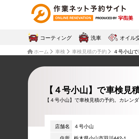
コーティング
洗車
オイル
ホーム
車検
車検見積の予約
４号小山で
【４号小山】で車検見
【４号小山】で車検見積の予約。カレンダ
店舗名
４号小山
住所
栃木県小山市羽川442-1