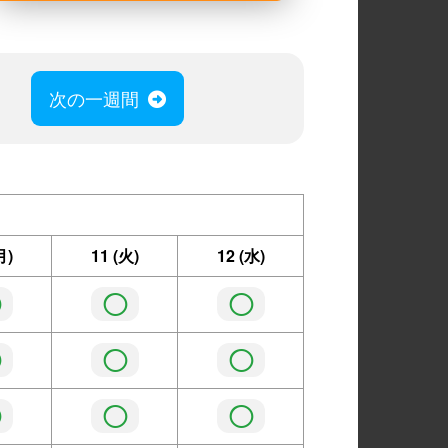
次の一週間
月)
11
(火)
12
(水)
◯
◯
◯
◯
◯
◯
◯
◯
◯