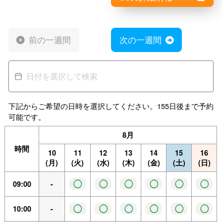
前の一週間
次の一週間
下記からご希望の日時を選択してください。155日後まで予約
可能です。
8月
時間
10
11
12
13
14
15
16
(月)
(火)
(水)
(木)
(金)
(土)
(日)
◯
◯
◯
◯
◯
◯
09:00
-
◯
◯
◯
◯
◯
◯
10:00
-