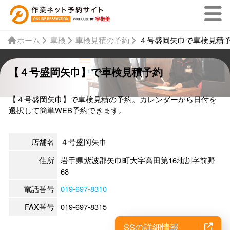
ホーム
車検
車検見積の予約
４号盛岡矢巾で車検見積
【４号盛岡矢巾】で車検見積予約
【４号盛岡矢巾】で車検見積の予約。カレンダーから日付を
選択して簡単WEB予約できます。
店舗名
４号盛岡矢巾
住所
岩手県紫波郡矢巾町大字高田第16地割字前野
68
電話番号
019-697-8310
FAX番号
019-697-8315
SSの詳細情報