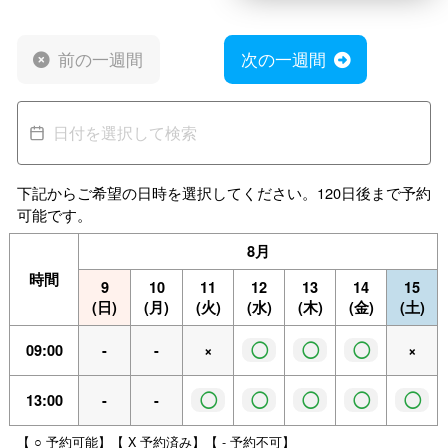
前の一週間
次の一週間
下記からご希望の日時を選択してください。120日後まで予約
可能です。
8月
時間
9
10
11
12
13
14
15
(日)
(月)
(火)
(水)
(木)
(金)
(土)
◯
◯
◯
09:00
-
-
×
×
◯
◯
◯
◯
◯
13:00
-
-
【 ○ 予約可能】【 X 予約済み】【 - 予約不可】