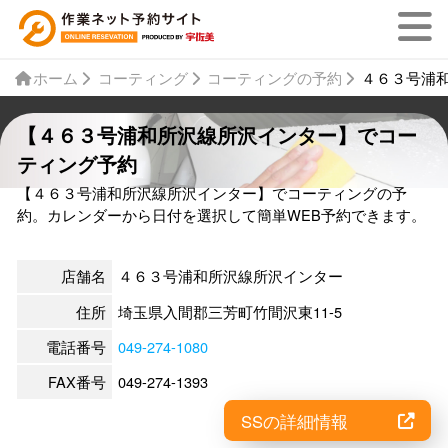
ホーム
コーティング
コーティングの予約
４６３号浦
【４６３号浦和所沢線所沢インター】でコー
ティング予約
【４６３号浦和所沢線所沢インター】でコーティングの予
約。カレンダーから日付を選択して簡単WEB予約できます。
店舗名
４６３号浦和所沢線所沢インター
住所
埼玉県入間郡三芳町竹間沢東11-5
電話番号
049-274-1080
FAX番号
049-274-1393
SSの詳細情報