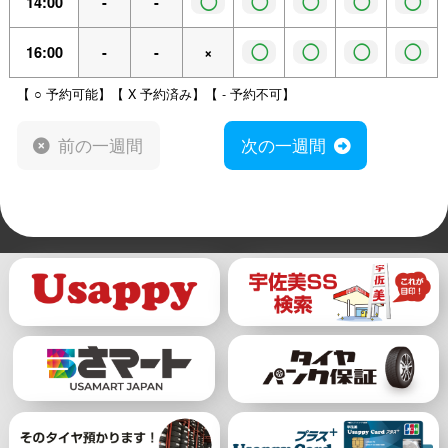
◯
◯
◯
◯
◯
14:00
-
-
◯
◯
◯
◯
16:00
-
-
×
【 ○ 予約可能】【 X 予約済み】【 - 予約不可】
前の一週間
次の一週間