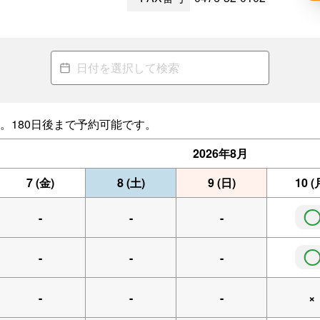
。180日後まで予約可能です。
2026年
8月
7
(金)
8
(土)
9
(日)
10
(
-
-
-
-
-
-
-
-
-
×