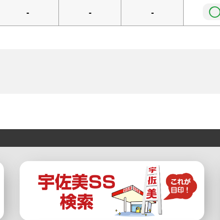
-
-
-