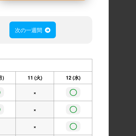
次の一週間
月)
11
(火)
12
(水)
◯
◯
×
◯
◯
×
◯
×