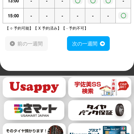
◯
◯
◯
13:00
-
-
-
-
◯
15:00
-
-
-
-
-
-
【 ○ 予約可能】【 X 予約済み】【 - 予約不可】
前の一週間
次の一週間