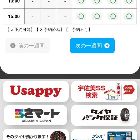
◯
◯
◯
◯
13:00
-
-
-
◯
◯
◯
◯
15:00
-
-
-
【 ○ 予約可能】【 X 予約済み】【 - 予約不可】
前の一週間
次の一週間