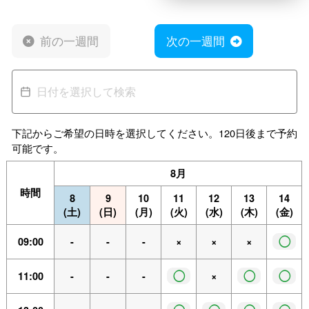
前の一週間
次の一週間
下記からご希望の日時を選択してください。120日後まで予約
可能です。
8月
時間
8
9
10
11
12
13
14
(土)
(日)
(月)
(火)
(水)
(木)
(金)
◯
09:00
-
-
-
×
×
×
◯
◯
◯
11:00
-
-
-
×