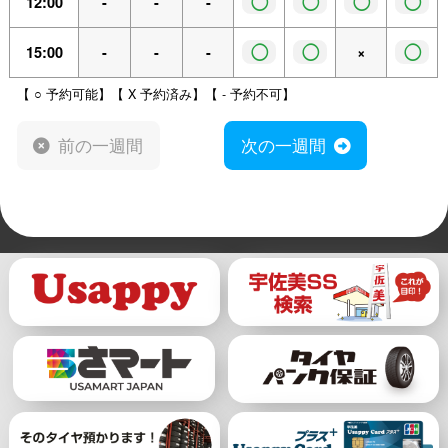
◯
◯
◯
◯
12:00
-
-
-
◯
◯
◯
15:00
-
-
-
×
【 ○ 予約可能】【 X 予約済み】【 - 予約不可】
前の一週間
次の一週間