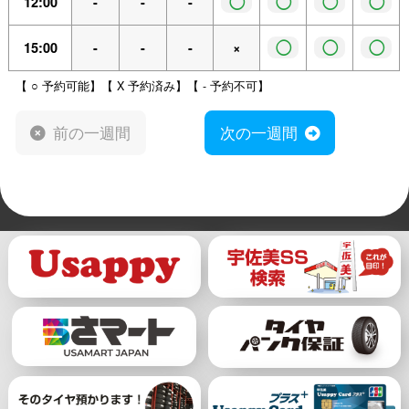
◯
◯
◯
◯
12:00
-
-
-
◯
◯
◯
15:00
-
-
-
×
【 ○ 予約可能】【 X 予約済み】【 - 予約不可】
前の一週間
次の一週間