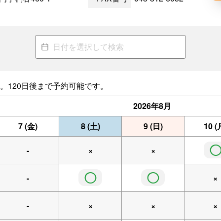
。120日後まで予約可能です。
2026年
8月
7
(金)
8
(土)
9
(日)
10
(
-
×
×
◯
◯
-
×
-
×
×
×