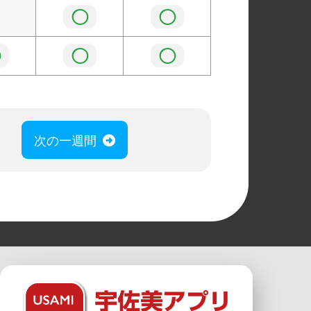
◯
◯
◯
◯
◯
次の一週間