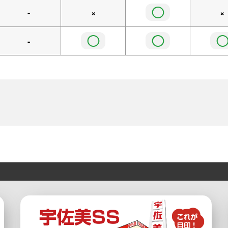
◯
-
×
×
◯
◯
-