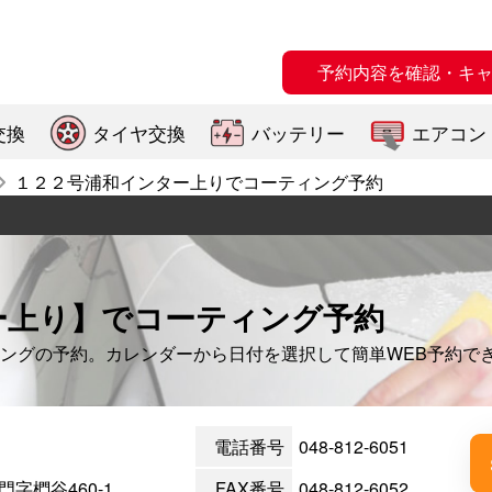
予約内容を確認・キ
交換
タイヤ交換
バッテリー
エアコン
１２２号浦和インター上りでコーティング予約
ー上り】でコーティング予約
ングの予約。カレンダーから日付を選択して簡単WEB予約で
電話番号
048-812-6051
字椚谷460-1
FAX番号
048-812-6052