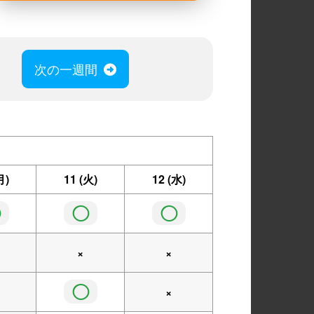
次の一週間
月)
11
(火)
12
(水)
◯
◯
◯
×
×
◯
×