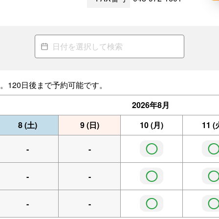
。120日後まで予約可能です。
2026年
8月
8
(土)
9
(日)
10
(月)
11
(
◯
-
-
◯
-
-
◯
-
-