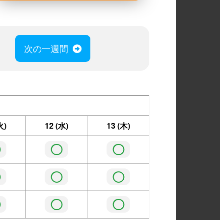
次の一週間
火)
12
(水)
13
(木)
◯
◯
◯
◯
◯
◯
◯
◯
◯