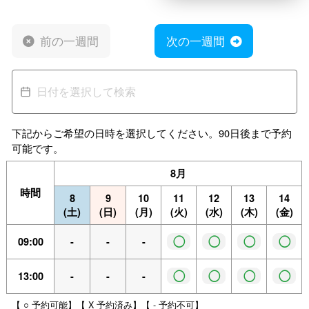
前の一週間
次の一週間
下記からご希望の日時を選択してください。90日後まで予約
可能です。
8月
時間
8
9
10
11
12
13
14
(土)
(日)
(月)
(火)
(水)
(木)
(金)
◯
◯
◯
◯
09:00
-
-
-
◯
◯
◯
◯
13:00
-
-
-
【 ○ 予約可能】【 X 予約済み】【 - 予約不可】