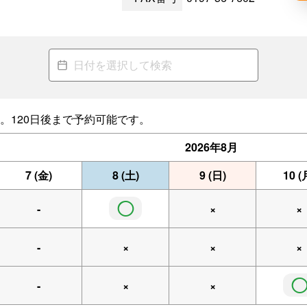
。120日後まで予約可能です。
2026年
8月
7
(金)
8
(土)
9
(日)
10
(
◯
-
×
×
-
×
×
×
-
×
×