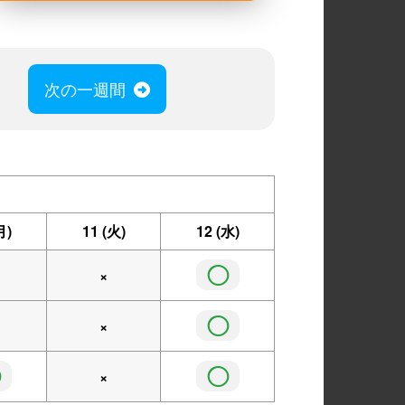
次の一週間
月)
11
(火)
12
(水)
◯
×
◯
×
◯
◯
×