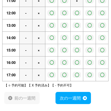
◯
◯
◯
◯
11:00
-
×
×
◯
◯
◯
◯
◯
12:00
-
×
◯
◯
◯
◯
◯
13:00
-
×
◯
◯
◯
◯
◯
14:00
-
×
◯
◯
◯
◯
◯
15:00
-
×
◯
◯
◯
◯
◯
16:00
-
×
◯
◯
◯
◯
◯
17:00
-
×
【 ○ 予約可能】【 X 予約済み】【 - 予約不可】
前の一週間
次の一週間