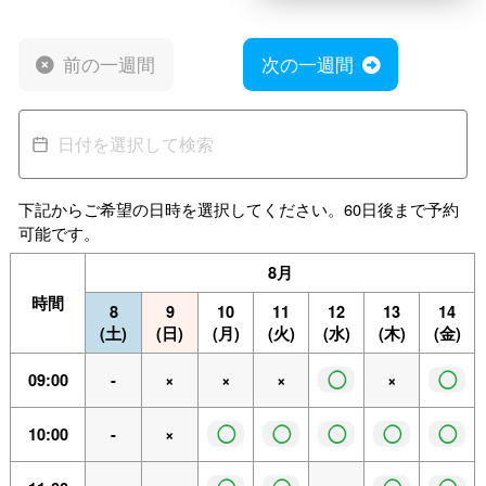
前の一週間
次の一週間
下記からご希望の日時を選択してください。60日後まで予約
可能です。
8月
時間
8
9
10
11
12
13
14
(土)
(日)
(月)
(火)
(水)
(木)
(金)
◯
◯
09:00
-
×
×
×
×
◯
◯
◯
◯
◯
10:00
-
×