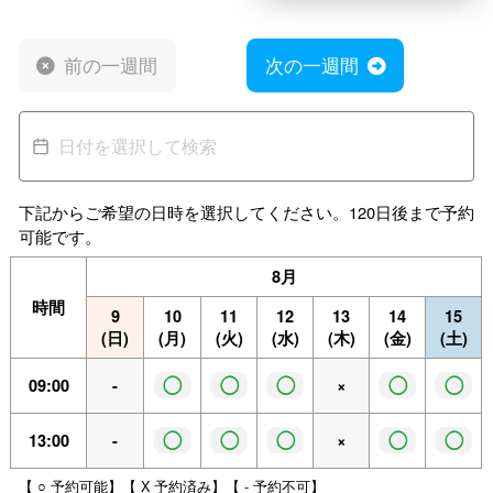
前の一週間
次の一週間
下記からご希望の日時を選択してください。120日後まで予約
可能です。
8月
時間
9
10
11
12
13
14
15
(日)
(月)
(火)
(水)
(木)
(金)
(土)
◯
◯
◯
◯
◯
09:00
-
×
◯
◯
◯
◯
◯
13:00
-
×
【 ○ 予約可能】【 X 予約済み】【 - 予約不可】