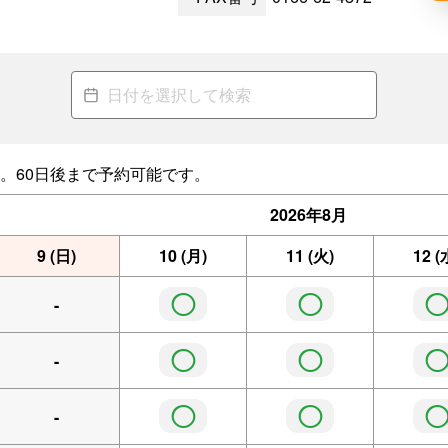
。60日後まで予約可能です。
2026年
8月
9
(日)
10
(月)
11
(火)
12
(
◯
◯
-
◯
◯
-
◯
◯
-