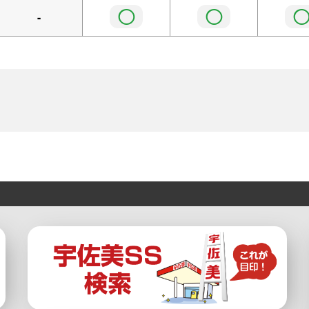
◯
◯
-