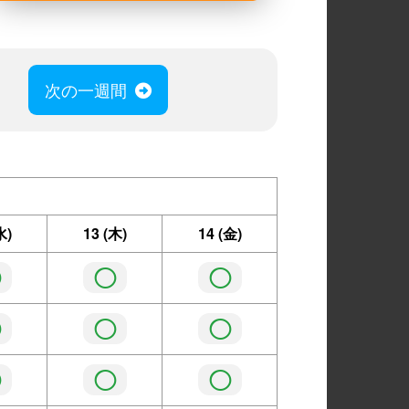
次の一週間
水)
13
(木)
14
(金)
◯
◯
◯
◯
◯
◯
◯
◯
◯