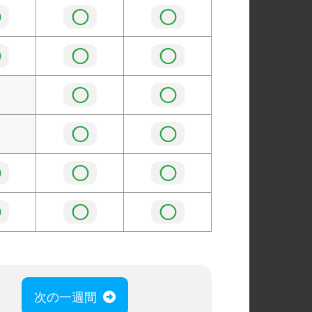
◯
◯
◯
◯
◯
◯
◯
◯
◯
◯
◯
◯
◯
◯
◯
◯
次の一週間