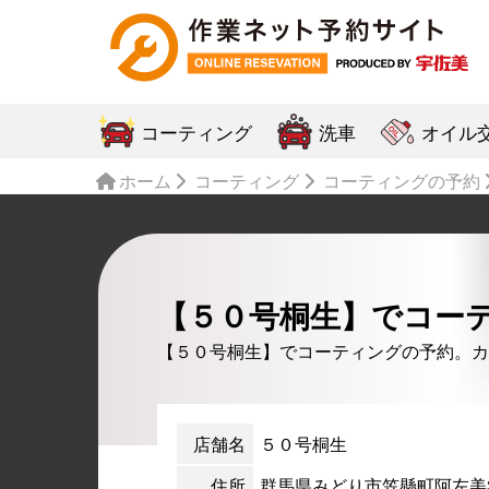
コーティング
洗車
オイル
ホーム
コーティング
コーティングの予約
【５０号桐生】でコー
【５０号桐生】でコーティングの予約。カ
店舗名
５０号桐生
住所
群馬県みどり市笠懸町阿左美33