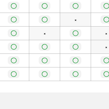
◯
◯
◯
◯
◯
×
◯
◯
×
×
◯
◯
◯
×
◯
◯
◯
◯
◯
◯