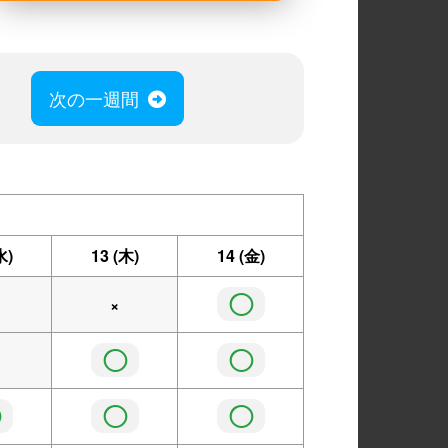
次の一週間
水)
13
(木)
14
(金)
◯
×
◯
◯
◯
◯
◯